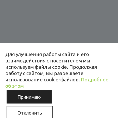
Адрес:
Для улучшения работы сайта и его
Копище, ул. Леонардо да Винчи, 2
взаимодействия с посетителем мы
+375 44 784 83 88
используем файлы cookie. Продолжая
работу с сайтом, Вы разрешаете
Время работы:
использование cookie-файлов.
Подробнее
пн–пт: 9:00–19:00
об этом
Принимаю
Любая информация, представленная на данном сайте, носит
исключительно информационный характер и ни при каких условиях не
является публичной офертой.
Разработка сайта -- Медиа Лайн
Отклонить