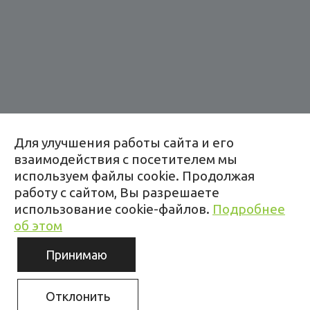
Адрес:
Для улучшения работы сайта и его
Копище, ул. Леонардо да Винчи, 2
взаимодействия с посетителем мы
+375 44 784 83 88
используем файлы cookie. Продолжая
работу с сайтом, Вы разрешаете
Время работы:
использование cookie-файлов.
Подробнее
пн–пт: 9:00–19:00
об этом
Принимаю
Любая информация, представленная на данном сайте, носит
исключительно информационный характер и ни при каких условиях не
является публичной офертой.
Разработка сайта -- Медиа Лайн
Отклонить